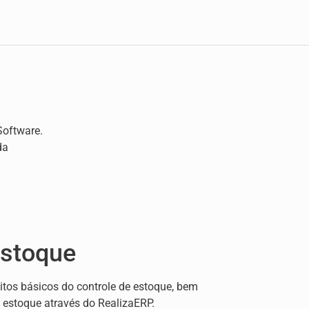
Software.
da
Estoque
itos básicos do controle de estoque, bem
u estoque através do RealizaERP.